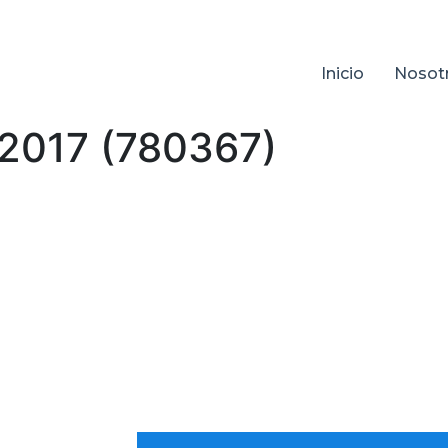
Inicio
Nosot
2017 (780367)