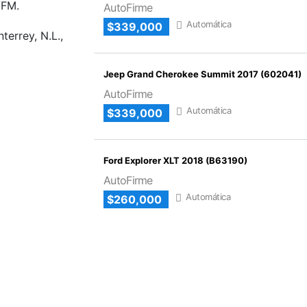
/FM.
AutoFirme
Automática
$339,000
errey, N.L.,
Jeep Grand Cherokee Summit 2017 (602041)
AutoFirme
Automática
$339,000
Ford Explorer XLT 2018 (B63190)
AutoFirme
Automática
$260,000