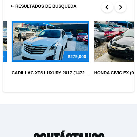
RESULTADOS DE BÚSQUEDA
00
$279,000
CADILLAC XT5 LUXURY 2017 (147271)
HONDA CIVIC EX (01