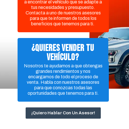
a encontrar el vehículo que se adapte a
tus necesidades y presupuesto.
Contacta a uno de nuestros asesores
para que te informen de todos los
beneficios que tenemos para ti.
¿Quieres vender tu
vehículo?
Nosotros te ayudamos a que obtengas
grandes rendimientos y nos
encargamos de todo el proceso de
venta.
Habla con nuestros asesores
para que conozcas todas las
oportunidades que tenemos para ti.
¡Quiero Hablar Con Un Asesor!