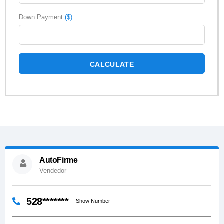
Down Payment
($)
CALCULATE
AutoFirme
Vendedor
528*******
Show Number